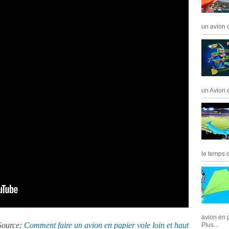
un avion o
un Avion 
le temps de
avion en
Source:
Comment faire un avion en papier vole loin et haut
Plus...