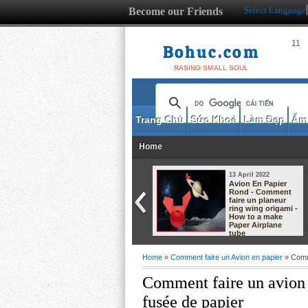
Hàng Mới Về
Select Language
Become our Friends
11
Bohuc.com
RASING SMALL SOUL
Trang Chủ
Sức Khoẻ
Làm Đẹp
Ẩm
Home
13 April 2022
08 April 2022
Avion En Papier
Meilleur avion en
Rond - Comment
papier record du
faire un planeur
monde pour le
ring wing origami -
temps de vol -
How to a make
comment faire un
Paper Airplane
planeur en origami
tube
Home
»
Comment faire un Avion en papier
» Comme
Comment faire un avion e
fusée de papier