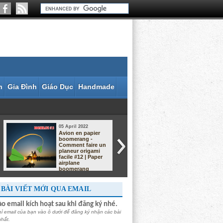
n
Gia Đình
Giáo Dục
Handmade
04 April 2022
04 April 2022
Avion Boomerang
Antonov AN-225
en Papier -
Mriya d'Ukraine
Comment faire un
Avion en Papier
Avion origami #8 |
Origami
Boomerang
airplane
BÀI VIẾT MỚI QUA EMAIL
o email kích hoạt sau khi đăng ký nhé.
hỉ email của bạn vào ô dưới để đăng ký nhận các bài
nhất.