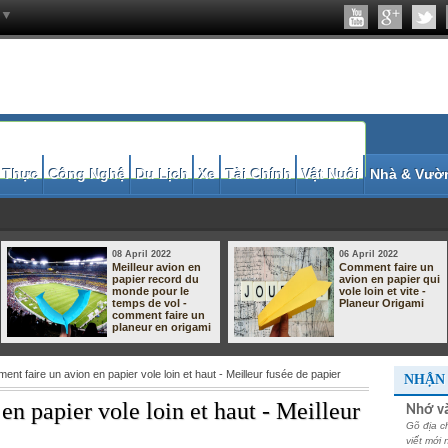
▼
 Thực
Công Nghệ
Du Lịch
Xe
Tài Chính
Vật Nuôi
Nhà & Vườ
06 April 2022
05 April 2022
Comment faire un
Avion en papier
avion en papier qui
boomerang -
vole loin et vite -
Comment faire un
Planeur Origami
planeur origami
facile #12 | Paper
airplane
boomerang
nt faire un avion en papier vole loin et haut - Meilleur fusée de papier
NHẬN 
n papier vole loin et haut - Meilleur
Nhớ và
Gõ địa c
viết mới 