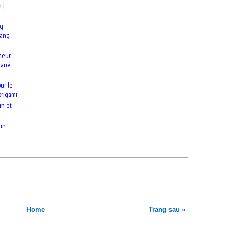
 |
ng
rang
neur
lane
ur le
origami
in et
un
Home
Trang sau »