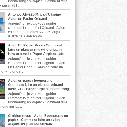
Boomerang en Papier - Comment faire
rigami #8 | ...
Antonov AN-225 Mriya d'Ukraine
Avion en Papier Origami
Aujourd'hui, je vais vous guider
comment faire de l'art Origami - Avion
en papier - Antonov AN-225 Mriya
d'Ukraine Avion en Pa...
Avion En Papier Rond - Comment
faire un planeur ring wing origami -
How to a make Paper Airplane tube
Aujourd'hui, je vais vous guider
comment faire de l'art Origami - Avion
En Papier Rond - Comment faire un
ng wing origa...
Avion en papier boomerang -
Comment faire un planeur origami
facile #12 | Paper airplane boomerang
Aujourd'hui, je vais vous guider
comment faire de l'art Origami - Avion
Boomerang en Papier - Comment faire
 origami fac...
Ornithorynque - Avion Boomerang en
papier - Comment faire un avion
origami #9 | Sukhoi Airplane